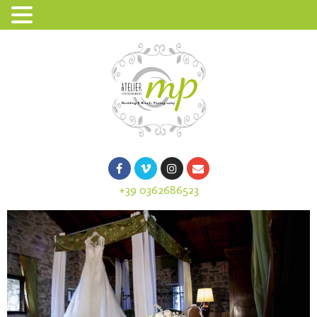
+39 0362686523